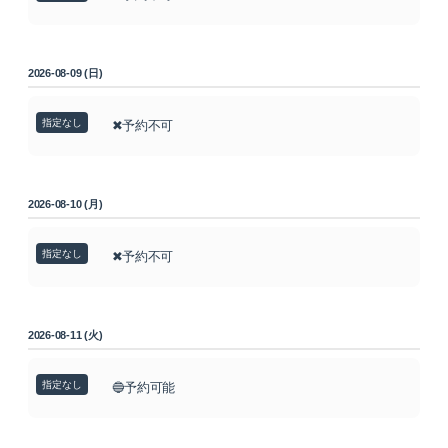
2026-08-09 (日)
指定なし
✖予約不可
2026-08-10 (月)
指定なし
✖予約不可
2026-08-11 (火)
指定なし
🔵予約可能